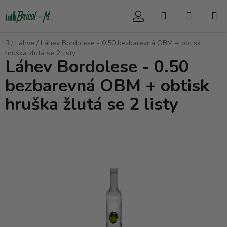
Přejít
Hledat
NÁKUP
na
obsah
KOŠÍK
Domů
/
Láhve
/
Láhev Bordolese - 0.50 bezbarevná OBM + obtisk
hruška žlutá se 2 listy
Láhev Bordolese - 0.50
bezbarevná OBM + obtisk
hruška žlutá se 2 listy