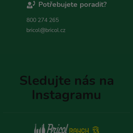
Potřebujete poradit?
800 274 265
bricol@bricol.cz
Z
á
p
Sledujte nás na
a
t
Instagramu
í