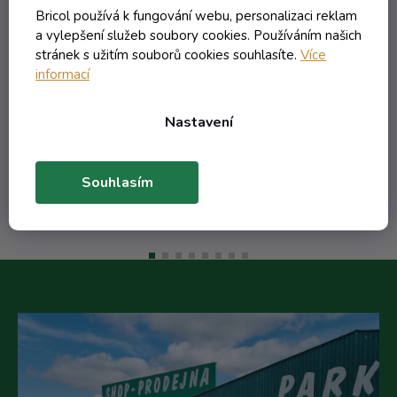
a
obtisk hruška žlutá 2 listy
be
Bricol používá k fungování webu, personalizaci reklam
a vylepšení služeb soubory cookies. Používáním našich
Externí sklad - dodání do 10 dnů
stránek s užitím souborů cookies souhlasíte.
Více
informací
118,28 Kč včetně DPH
97,75 Kč
Nastavení
/ ks
Do košíku
Souhlasím