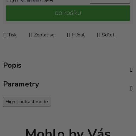
21,07 Kč včetně DPH
Měrná cena:
DO KOŠÍKU
Tisk
Zeptat se
Hlídat
Sdílet
Popis
Parametry
High-contrast mode
Mohlo by Vás