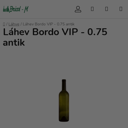
Přejít
Hledat
NÁKUP
na
obsah
KOŠÍK
Domů
/
Láhve
/
Láhev Bordo VIP - 0.75 antik
Láhev Bordo VIP - 0.75
antik