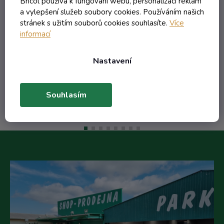
Bricol používá k fungování webu, personalizaci reklam
a vylepšení služeb soubory cookies. Používáním našich
stránek s užitím souborů cookies souhlasíte.
Více
20,49 Kč včetně DPH
informací
16,93 Kč
/ ks
24,14 Kč
(-29%)
Nastavení
Do košíku
Souhlasím