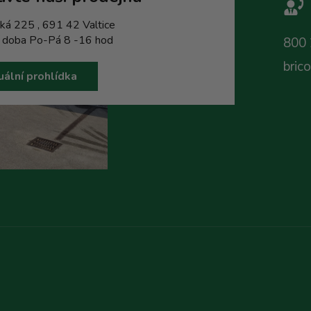
ká 225 , 691 42 Valtice
í doba Po-Pá 8 -16 hod
800 
bric
uální prohlídka