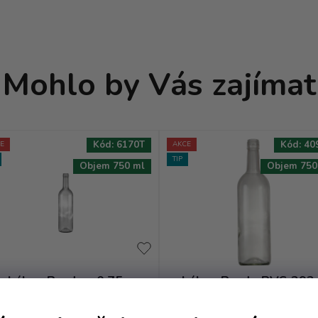
Mohlo by Vás zajímat
Kód:
6170T
Kód:
40
E
AKCE
TIP
Objem 750 ml
Objem 750
Láhev Bordo - 0.75
Láhev Bordo BVS 292 
bezbarevná VE
0.75 bezbarevná VE