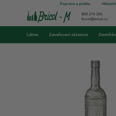
Přejít
Doprava a platby
Aktualit
na
obsah
800 274 265
bricol@bricol.cz
Láhve
Zavařovací sklenice
Demižón