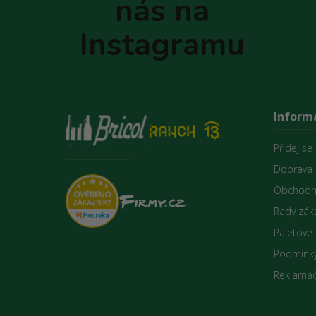
nás na
í
Instagramu
Inform
Přidej se
Doprava 
Obchodn
Rady zák
Paletové
Podmínky
Reklamač