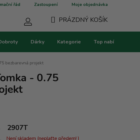
mační řád
Zastoupení
Moje objednávka
PRÁZDNÝ KOŠÍK
NÁKUPNÍ
Dobroty
Dárky
Kategorie
Top nabídky
V
KOŠÍK
75 bezbarevná projekt
omka - 0.75
ojekt
2907T
Není skladem (neplaťte předem! )