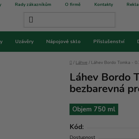
y
Rady zákazníkům
O firmě
Kontakty
Rekla
y
Uzávěry
Nápojové sklo
Příslušenství
Domů
/
Láhve
/
Láhev Bordo Tomka - 0.
Láhev Bordo T
bezbarevná pr
Objem 750 ml
Kód:
Dostupnost