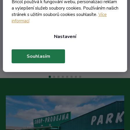
Skladem
Bricol používá k fungování webu, personalizaci reklam
a vylepšení služeb soubory cookies. Používáním našich
stránek s užitím souborů cookies souhlasíte.
Více
6,04 Kč včetně DPH
informací
4,99 Kč
/ ks
8,80 Kč
(-43%)
Nastavení
Do košíku
Souhlasím