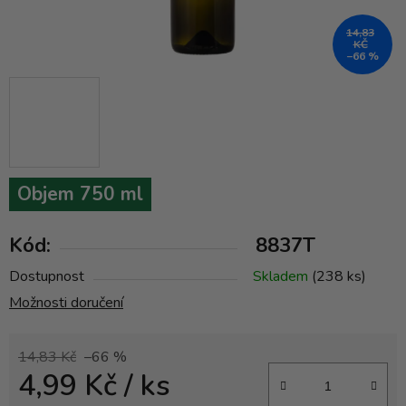
14,83
KČ
–66 %
Objem 750 ml
Kód:
8837T
Dostupnost
Skladem
(238 ks)
Možnosti doručení
14,83 Kč
–66 %
4,99 Kč
/ ks