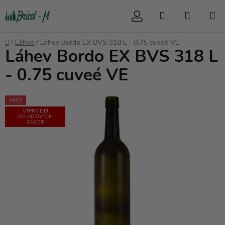
Přejít
Hledat
NÁKUP
na
obsah
KOŠÍK
Domů
/
Láhve
/
Láhev Bordo EX BVS 318 L - 0.75 cuveé VE
Láhev Bordo EX BVS 318 L
- 0.75 cuveé VE
AKCE
VÝPRODEJ
SKLADOVÝCH
ZÁSOB