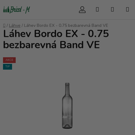
Přejít
Hledat
NÁKUP
na
obsah
KOŠÍK
Domů
/
Láhve
/
Láhev Bordo EX - 0.75 bezbarevná Band VE
Láhev Bordo EX - 0.75
bezbarevná Band VE
AKCE
TIP