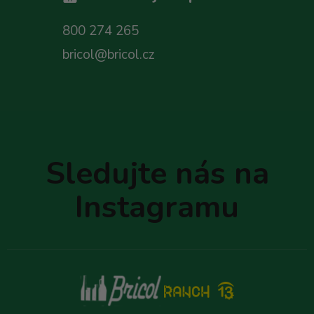
800 274 265
bricol@bricol.cz
Z
á
p
Sledujte nás na
a
t
Instagramu
í