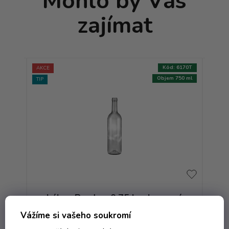
Mohlo by Vás
zajímat
:
8466T
Kód:
6170T
AKCE
AKCE
750 ml
Objem 750 ml
TIP
TIP
Láhev Bordo - 0.75 bezbarevná
L
VE
Vážíme si vašeho soukromí