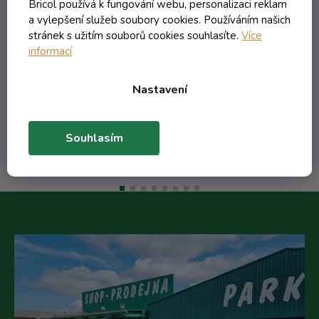
Skladem
Bricol používá k fungování webu, personalizaci reklam
a vylepšení služeb soubory cookies. Používáním našich
stránek s užitím souborů cookies souhlasíte.
Více
9,63 Kč včetně DPH
informací
7,96 Kč
/ ks
15,64 Kč
(-49%)
Nastavení
Do košíku
Souhlasím