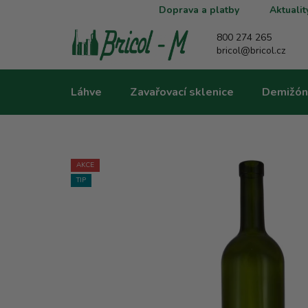
Přejít
Doprava a platby
Aktualit
na
obsah
800 274 265
bricol@bricol.cz
Láhve
Zavařovací sklenice
Demižón
AKCE
TIP