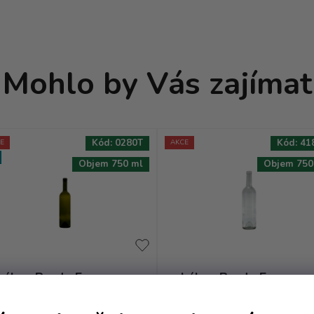
Mohlo by Vás zajímat
Kód:
0280T
Kód:
41
E
AKCE
Objem 750 ml
Objem 750
Láhev Bordo Europea -
Láhev Bordo Europea 
0.75 oliv BAND VE
0.75 bezbarevná Ban
VE