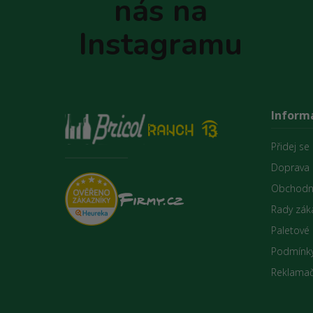
nás na
í
Instagramu
Inform
Přidej se
Doprava 
Obchodn
Rady zák
Paletové
Podmínky
Reklamač