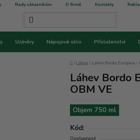
y
Rady zákazníkům
O firmě
Kontakty
Rekla
y
Uzávěry
Nápojové sklo
Příslušenství
Domů
/
Láhve
/
Láhev Bordo Europea - 
Láhev Bordo E
OBM VE
Objem 750 ml
Kód:
Dostupnost