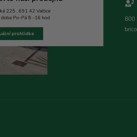
ká 225 , 691 42 Valtice
í doba Po-Pá 8 -16 hod
800 
bric
uální prohlídka