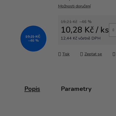
Možnosti doručení
19,21 Kč
–46 %
10,28 Kč
/ ks
19,21 KČ
12,44 Kč včetně DPH
–46 %
Měrná cena:
Tisk
Zeptat se
Popis
Parametry