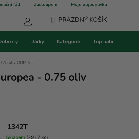
mační řád
Zastoupení
Moje objednávka
PRÁZDNÝ KOŠÍK
NÁKUPNÍ
Dobroty
Dárky
Kategorie
Top nabídky
V
KOŠÍK
0.75 oliv OBM VE
uropea - 0.75 oliv
1342T
Skladem
(2917 ks)