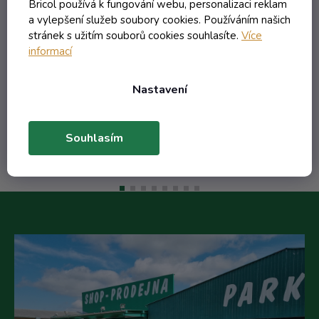
Skladem
Bricol používá k fungování webu, personalizaci reklam
a vylepšení služeb soubory cookies. Používáním našich
stránek s užitím souborů cookies souhlasíte.
Více
12,44 Kč včetně DPH
informací
10,28 Kč
/ ks
19,21 Kč
(-46%)
Nastavení
Do košíku
Souhlasím