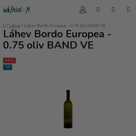
Přejít
Hledat
NÁKUP
na
obsah
KOŠÍK
Domů
/
Láhve
/
Láhev Bordo Europea - 0.75 oliv BAND VE
Láhev Bordo Europea -
0.75 oliv BAND VE
AKCE
TIP