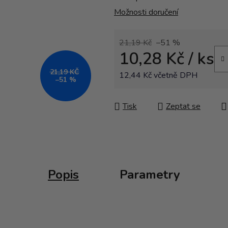
Možnosti doručení
21,19 Kč
–51 %
10,28 Kč
/ ks
21,19 KČ
12,44 Kč včetně DPH
–51 %
Měrná cena:
Tisk
Zeptat se
Popis
Parametry