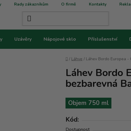
y
Rady zákazníkům
O firmě
Kontakty
Rekla
y
Uzávěry
Nápojové sklo
Příslušenství
Domů
/
Láhve
/
Láhev Bordo Europea - 
Láhev Bordo E
bezbarevná B
Objem 750 ml
Kód:
Dostupnost