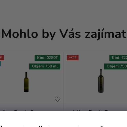
Mohlo by Vás zajímat
Kód:
0280T
Kód:
62
E
AKCE
Objem 750 ml
Objem 750
Láhev Bordo Europea -
Láhev Bordo Europea 
0.75 oliv BAND VE
0.75 cuveé VE