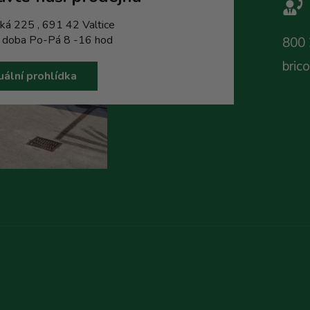
ká 225 , 691 42 Valtice
í doba Po-Pá 8 -16 hod
800 
bric
uální prohlídka