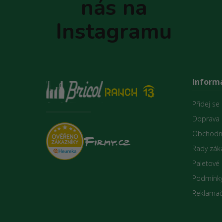
nás na
í
Instagramu
Inform
Přidej se
Doprava 
Obchodn
Rady zák
Paletové
Podmínky
Reklamač