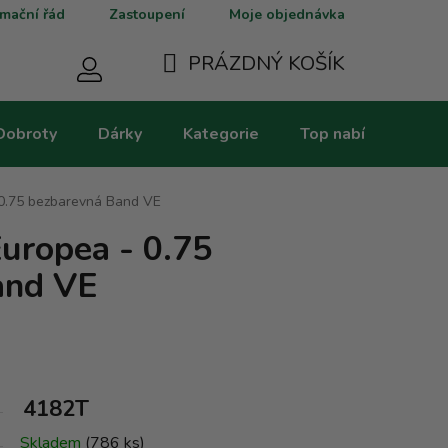
mační řád
Zastoupení
Moje objednávka
PRÁZDNÝ KOŠÍK
NÁKUPNÍ
Dobroty
Dárky
Kategorie
Top nabídky
V
KOŠÍK
0.75 bezbarevná Band VE
uropea - 0.75
and VE
4182T
Skladem
(786 ks)