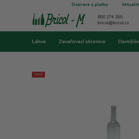
Přejít
Doprava a platby
Aktualit
na
obsah
800 274 265
bricol@bricol.cz
Láhve
Zavařovací sklenice
Demižón
AKCE