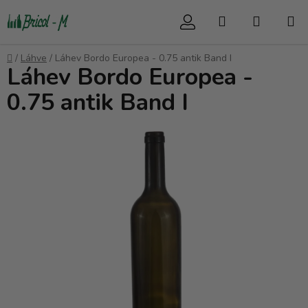
Přejít
Hledat
NÁKUP
na
obsah
KOŠÍK
Domů
/
Láhve
/
Láhev Bordo Europea - 0.75 antik Band I
Láhev Bordo Europea -
0.75 antik Band I