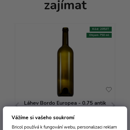
zajímat
:
3737T
Kód:
2053T
AKCE
750 ml
Objem 750 ml
.75
Láhev Bordo Europea - 0.75 antik
Lá
Band W
Vážíme si vašeho soukromí
Skladem
Bricol používá k fungování webu, personalizaci reklam