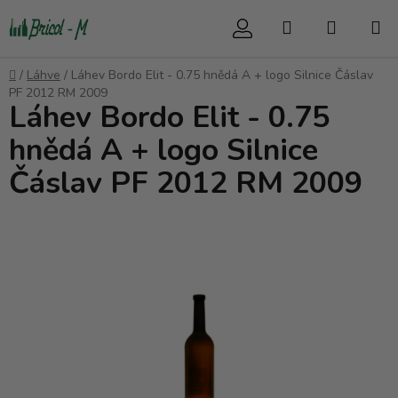
Přejít
Hledat
NÁKUP
na
obsah
KOŠÍK
Domů
/
Láhve
/
Láhev Bordo Elit - 0.75 hnědá A + logo Silnice Čáslav
PF 2012 RM 2009
Láhev Bordo Elit - 0.75
hnědá A + logo Silnice
Čáslav PF 2012 RM 2009