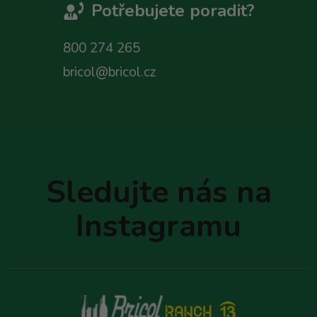
Potřebujete poradit?
800 274 265
bricol@bricol.cz
Z
á
p
Sledujte nás na
a
t
Instagramu
í