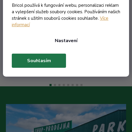
lístkom s nápisom Maruna
Bricol používá k fungování webu, personalizaci reklam
marhuľovica
Externí sklad - dodání do 10 dnů
a vylepšení služeb soubory cookies. Používáním našich
stránek s užitím souborů cookies souhlasíte.
Více
informací
324,97 Kč včetně DPH
268,57 Kč
Nastavení
/ ks
Do košíku
Souhlasím