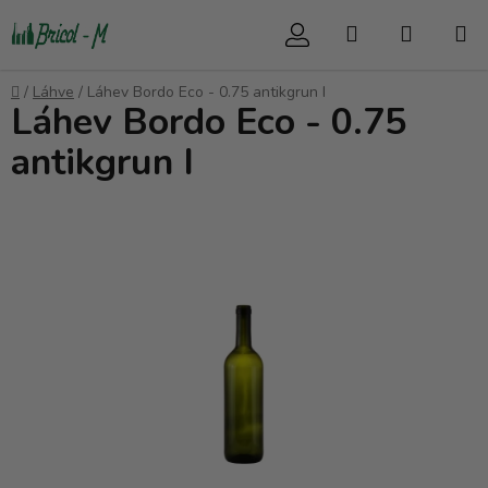
Přejít
Hledat
NÁKUP
na
obsah
KOŠÍK
Domů
/
Láhve
/
Láhev Bordo Eco - 0.75 antikgrun I
Láhev Bordo Eco - 0.75
antikgrun I