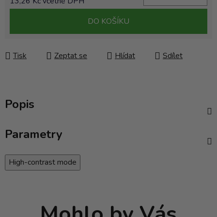
13,26 Kč včetně DPH
Měrná cena:
DO KOŠÍKU
Tisk
Zeptat se
Hlídat
Sdílet
Popis
Parametry
High-contrast mode
Mohlo by Vás