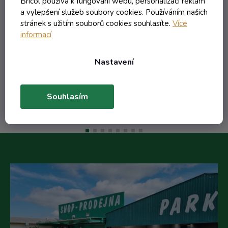
Bricol používá k fungování webu, personalizaci reklam
a vylepšení služeb soubory cookies. Používáním našich
stránek s užitím souborů cookies souhlasíte.
Více
12,44 Kč včetně DPH
informací
10,28 Kč
/ ks
20,50 Kč
(-49%)
Nastavení
Do košíku
Souhlasím