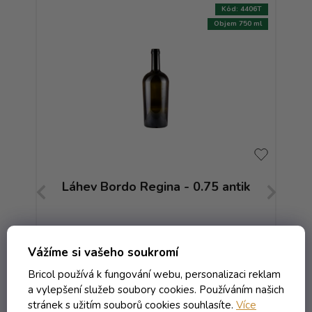
:
7098T
Kód:
4406T
750 ml
Objem 750 ml
VE
Láhev Bordo Regina - 0.75 antik
Lá
Skladem
Vážíme si vašeho soukromí
Bricol používá k fungování webu, personalizaci reklam
55,59 Kč včetně DPH
a vylepšení služeb soubory cookies. Používáním našich
45,94 Kč
stránek s užitím souborů cookies souhlasíte.
Více
/ ks