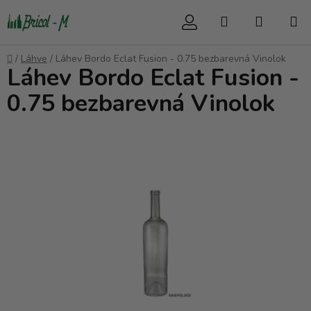
Přejít
Hledat
NÁKUP
na
obsah
KOŠÍK
Domů
/
Láhve
/
Láhev Bordo Eclat Fusion - 0.75 bezbarevná Vinolok
Láhev Bordo Eclat Fusion -
0.75 bezbarevná Vinolok