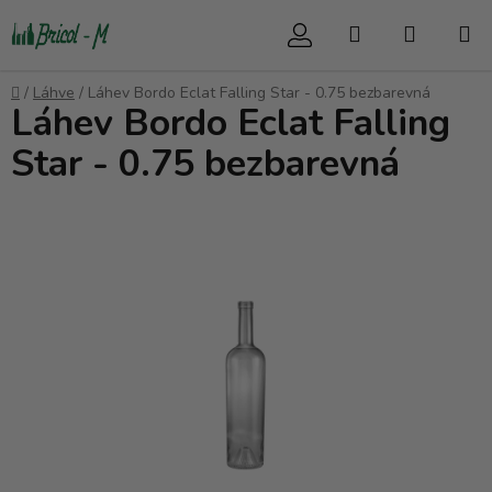
Přejít
Hledat
NÁKUP
na
obsah
KOŠÍK
Domů
/
Láhve
/
Láhev Bordo Eclat Falling Star - 0.75 bezbarevná
Láhev Bordo Eclat Falling
Star - 0.75 bezbarevná