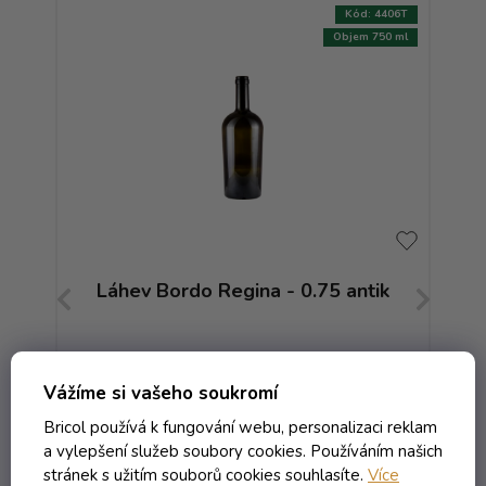
:
7537T
Kód:
4406T
750 ml
Objem 750 ml
co
Láhev Bordo Regina - 0.75 antik
Lá
Skladem
Vážíme si vašeho soukromí
Bricol používá k fungování webu, personalizaci reklam
55,59 Kč včetně DPH
a vylepšení služeb soubory cookies. Používáním našich
45,94 Kč
stránek s užitím souborů cookies souhlasíte.
Více
/ ks