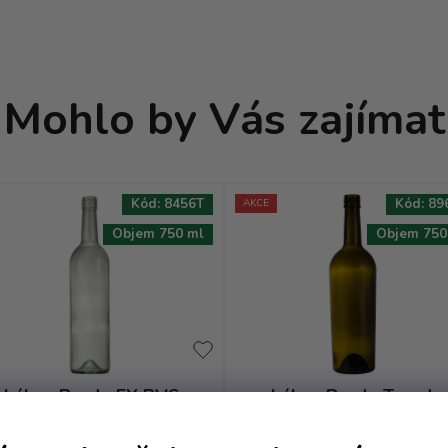
Mohlo by Vás zajímat
Kód:
8456T
Kód:
89
AKCE
Objem 750 ml
Objem 750
Láhev Bordo EX BVS
Láhev Bordo Trendy
318 - 0.75 polobílá VE
Konická BVS - 0.75 ant
RG