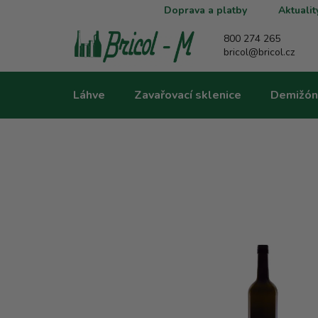
Přejít
Doprava a platby
Aktualit
na
obsah
800 274 265
bricol@bricol.cz
Láhve
Zavařovací sklenice
Demižón