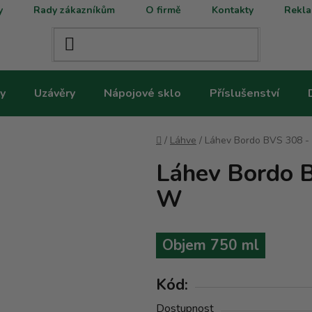
y
Rady zákazníkům
O firmě
Kontakty
Rekla
y
Uzávěry
Nápojové sklo
Příslušenství
Domů
/
Láhve
/
Láhev Bordo BVS 308 - 
Láhev Bordo B
W
Objem 750 ml
Kód:
Dostupnost