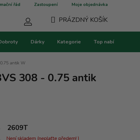
mační řád
Zastoupení
Moje objednávka
PRÁZDNÝ KOŠÍK
NÁKUPNÍ
Dobroty
Dárky
Kategorie
Top nabídky
V
KOŠÍK
0.75 antik W
VS 308 - 0.75 antik
2609T
Není skladem (neplaťte předem! )