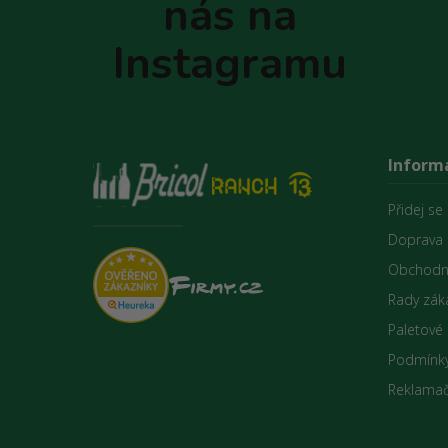
nás na
í
Instagramu
Inform
Přidej se
Doprava 
Obchodn
Rady zák
Paletové
Podmínky
Reklamač