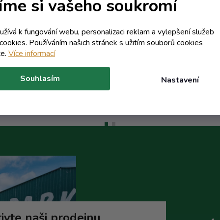
íme si vašeho soukromí
Skladem
Skladem
6,04 Kč včetně DPH
oužívá k fungování webu, personalizaci reklam a vylepšení služeb
4,99 Kč
19,93 Kč včetně DPH
/ ks
cookies. Používáním našich stránek s užitím souborů cookies
16,47 Kč
17,40 Kč
(-71%)
/ ks
te.
Více informací
Do košíku
Do koší
Souhlasím
Nastavení
ivte naši prodejnu