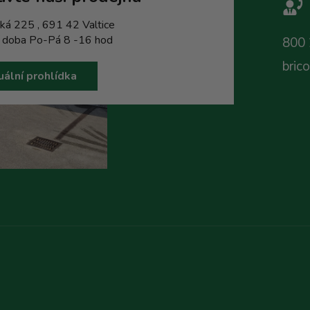
ká 225 , 691 42 Valtice
í doba Po-Pá 8 -16 hod
800 
bric
uální prohlídka