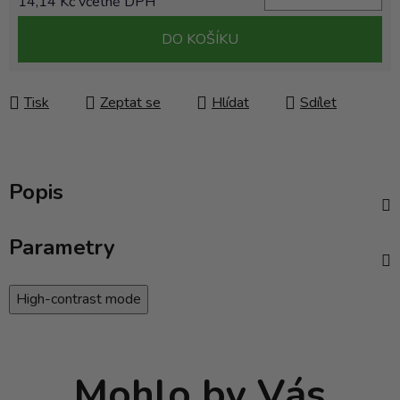
14,14 Kč včetně DPH
Měrná cena:
DO KOŠÍKU
Tisk
Zeptat se
Hlídat
Sdílet
Popis
Parametry
High-contrast mode
Mohlo by Vás