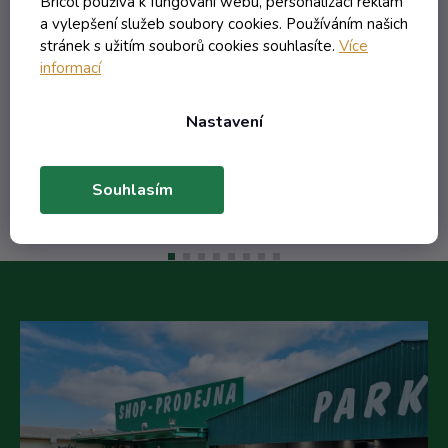
Bricol používá k fungování webu, personalizaci reklam
a vylepšení služeb soubory cookies. Používáním našich
stránek s užitím souborů cookies souhlasíte.
Více
13,84 Kč včetně DPH
informací
11,44 Kč
/ ks
20,70 Kč
(-44%)
Nastavení
Do košíku
Souhlasím