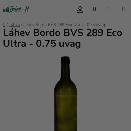
Přejít
Hledat
NÁKUP
na
obsah
KOŠÍK
Domů
/
Láhve
/
Láhev Bordo BVS 289 Eco Ultra - 0.75 uvag
Láhev Bordo BVS 289 Eco
Ultra - 0.75 uvag