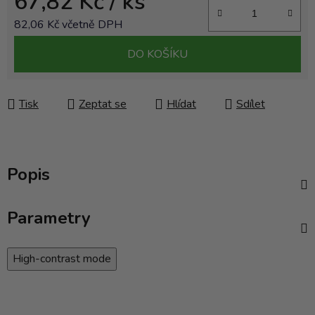
67,82 Kč
/ ks
82,06 Kč včetně DPH
Měrná cena:
DO KOŠÍKU
Tisk
Zeptat se
Hlídat
Sdílet
Popis
Parametry
High-contrast mode