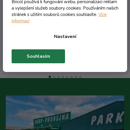
lístkem
Bricol používá k fungování webu, personalizaci reklam
Skladem
a vylepšení služeb soubory cookies. Používáním našich
stránek s užitím souborů cookies souhlasíte.
Více
informací
82,06 Kč včetně DPH
67,82 Kč
/ ks
Nastavení
Do košíku
Souhlasím