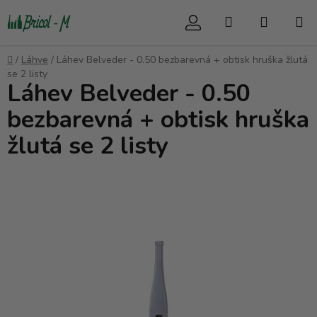
Přejít
Hledat
NÁKUP
na
obsah
KOŠÍK
Domů
/
Láhve
/
Láhev Belveder - 0.50 bezbarevná + obtisk hruška žlutá
se 2 listy
Láhev Belveder - 0.50
bezbarevná + obtisk hruška
žlutá se 2 listy