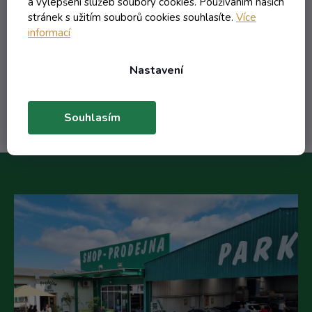
a vylepšení služeb soubory cookies. Používáním našich
stránek s užitím souborů cookies souhlasíte.
Více
205,06 Kč včetně DPH
informací
169,47 Kč
/ ks
Nastavení
Do košíku
Souhlasím