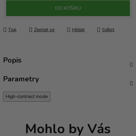
Měrná cena:
DO KOŠÍKU
Tisk
Zeptat se
Hlídat
Sdílet
Popis
Parametry
High-contrast mode
Mohlo by Vás