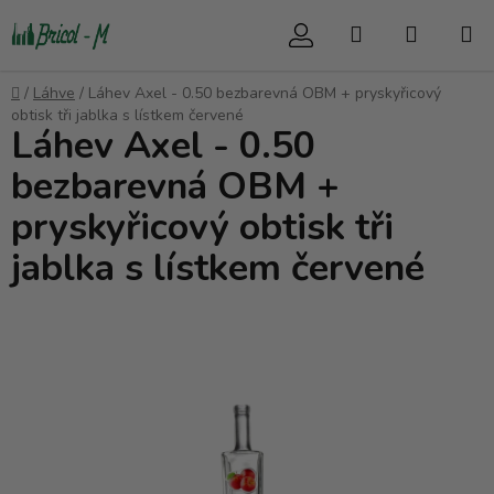
Přejít
Hledat
NÁKUP
na
obsah
KOŠÍK
Domů
/
Láhve
/
Láhev Axel - 0.50 bezbarevná OBM + pryskyřicový
obtisk tři jablka s lístkem červené
Láhev Axel - 0.50
bezbarevná OBM +
pryskyřicový obtisk tři
jablka s lístkem červené