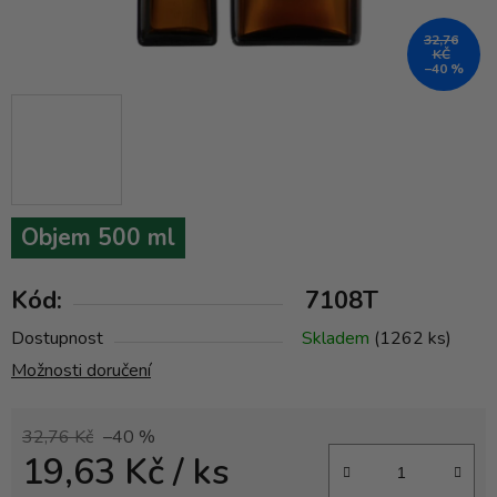
32,76
KČ
–40 %
Objem 500 ml
Kód:
7108T
Dostupnost
Skladem
(1262 ks)
Možnosti doručení
32,76 Kč
–40 %
19,63 Kč
/ ks