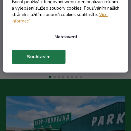
Skladem
Bricol používá k fungování webu, personalizaci reklam
a vylepšení služeb soubory cookies. Používáním našich
stránek s užitím souborů cookies souhlasíte.
Více
43,32 Kč včetně DPH
informací
35,80 Kč
/ ks
48,19 Kč
(-25%)
Nastavení
Do košíku
Souhlasím