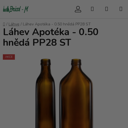
Přejít
Hledat
NÁKUP
na
obsah
KOŠÍK
Domů
/
Láhve
/
Láhev Apotéka - 0.50 hnědá PP28 ST
Láhev Apotéka - 0.50
hnědá PP28 ST
AKCE