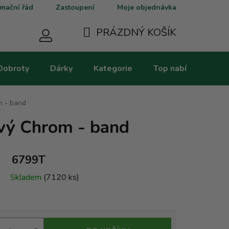
mační řád
Zastoupení
Moje objednávka
PRÁZDNÝ KOŠÍK
NÁKUPNÍ
Dobroty
Dárky
Kategorie
Top nabídky
V
KOŠÍK
m - band
vý Chrom - band
6799T
Skladem
(7120 ks)