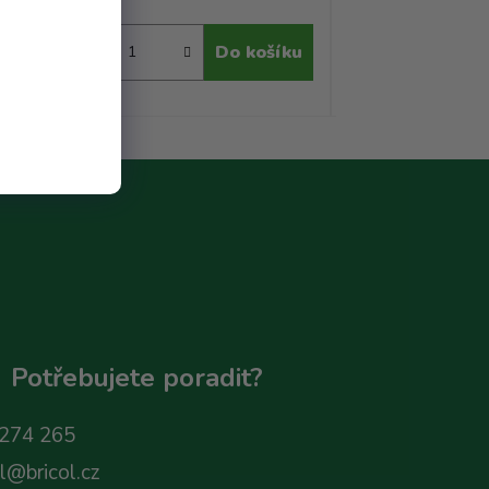
ku
Do košíku
Potřebujete poradit?
274 265
ol@bricol.cz