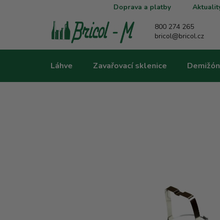
Přejít
Doprava a platby
Aktualit
na
obsah
800 274 265
bricol@bricol.cz
Láhve
Zavařovací sklenice
Demižón