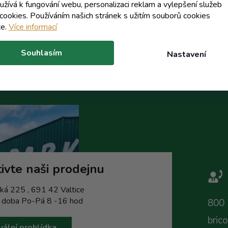
oužívá k fungování webu, personalizaci reklam a vylepšení služeb
cookies. Používáním našich stránek s užitím souborů cookies
Do košíku
Do koší
te.
Více informací
Souhlasím
Nastavení
ivte naši prodejnu
ká 225 , 691 42 Valtice
í doba Po-Pá 8 -16 hod
800 
bric
uální prohlídka