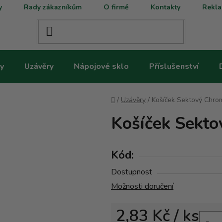
y
Rady zákazníkům
O firmě
Kontakty
Rekla
y
Uzávěry
Nápojové sklo
Příslušenství
Domů
/
Uzávěry
/
Košíček Sektový Chro
Košíček Sekto
Kód:
Dostupnost
Možnosti doručení
2,83 Kč
/ ks