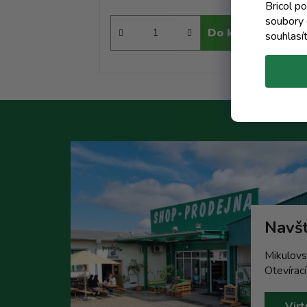
Bricol p
soubory 
Do košíku
Do košíku
souhlasí
Navšt
Mikulovs
Otevírac
Virt