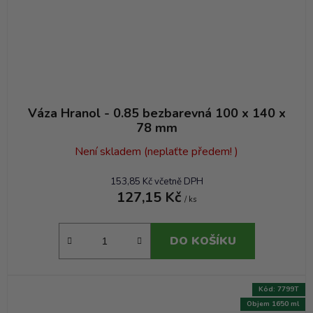
Váza Hranol - 0.85 bezbarevná 100 x 140 x
78 mm
Není skladem (neplaťte předem! )
153,85 Kč včetně DPH
127,15 Kč
/ ks
DO KOŠÍKU
Kód:
7799T
Objem 1650 ml