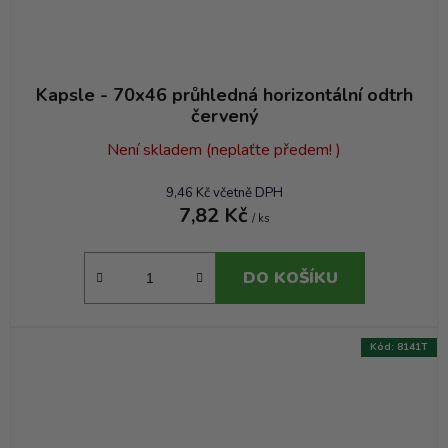
Kapsle - 70x46 průhledná horizontální odtrh
červený
Není skladem (neplaťte předem! )
9,46 Kč včetně DPH
7,82 Kč
/ ks
DO KOŠÍKU
Kód:
8141T