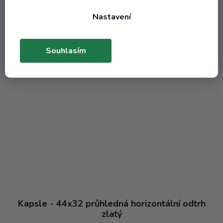
DO KOŠÍKU
Nastavení
Kód:
8110T
Souhlasím
Kapsle - 44x32 průhledná horizontální odtrh
zlatý