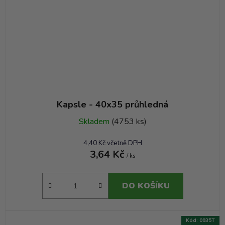
Kapsle - 40x35 průhledná
Skladem
(4753 ks)
4,40 Kč včetně DPH
3,64 Kč
/ ks
DO KOŠÍKU
Kód:
0935T