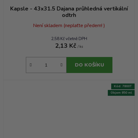
Kapsle - 43x31.5 Dajana průhledná vertikální
odtrh
Není skladem (neplaťte předem! )
2,58 Kč včetně DPH
2,13 Kč
/ ks
DO KOŠÍKU
Kód:
7800T
Objem 850 ml