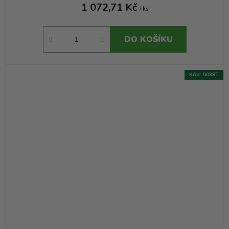
1 072,71 Kč
/ ks
DO KOŠÍKU
Kód:
5038T