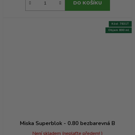
DO KOŠÍKU
Kód:
7831T
Objem 800 ml
Miska Superblok - 0.80 bezbarevná B
Není skladem (neplaťte předem! )