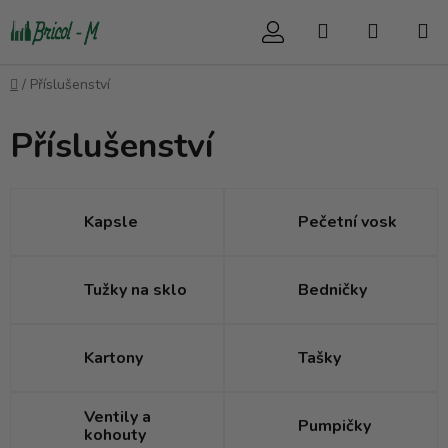
Přejít
Hledat
NÁKUP
na
obsah
KOŠÍK
Domů
/
Příslušenství
Příslušenství
Kapsle
Pečetní vosk
Tužky na sklo
Bedničky
Kartony
Tašky
Ventily a
Pumpičky
kohouty