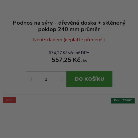
Podnos na sýry - dřevěná doska + sklěnený
poklop 240 mm průměr
Není skladem (neplaťte předem! )
674,27 Kč včetně DPH
557,25 Kč
/ ks
DO KOŠÍKU
AKCE
Kód:
7246T