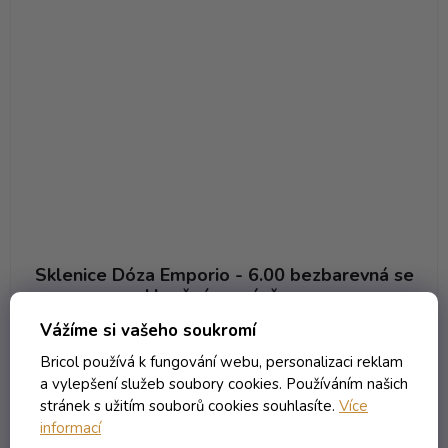
Sklenice Dóza Emporio - 6.00 bezbarevná se
skleněným uzávěrem
Vážíme si vašeho soukromí
Skladem
(69 ks)
Bricol používá k fungování webu, personalizaci reklam
384,68 Kč včetně DPH
a vylepšení služeb soubory cookies. Používáním našich
317,92 Kč
/ ks
stránek s užitím souborů cookies souhlasíte.
Více
informací