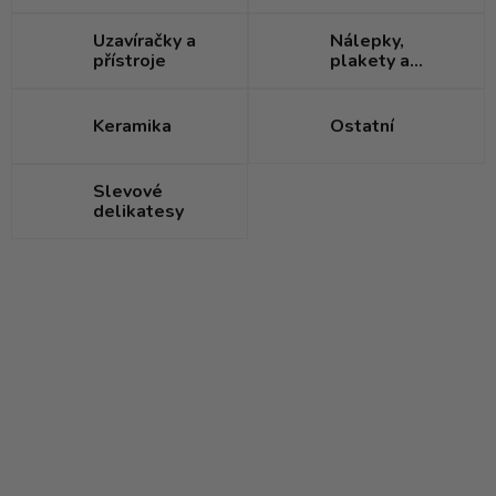
Uzavíračky a
Nálepky,
přístroje
plakety a
visačky
Keramika
Ostatní
Slevové
delikatesy
V
ý
p
i
s
p
r
o