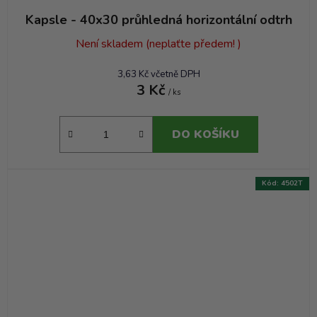
Kapsle - 40x30 průhledná horizontální odtrh
Není skladem (neplaťte předem! )
3,63 Kč včetně DPH
3 Kč
/ ks
DO KOŠÍKU
Kód:
4502T