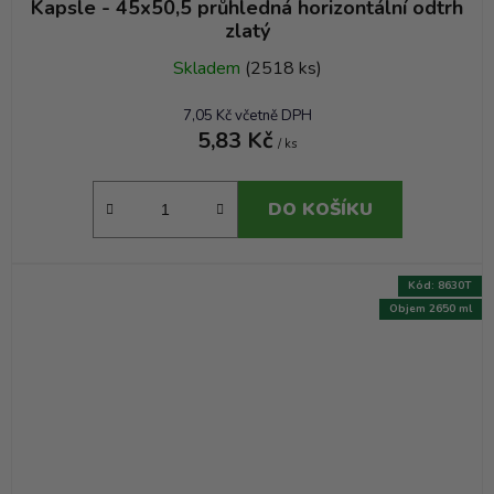
Kapsle - 45x50,5 průhledná horizontální odtrh
zlatý
Skladem
(2518 ks)
7,05 Kč včetně DPH
5,83 Kč
/ ks
DO KOŠÍKU
Kód:
8630T
Objem 2650 ml