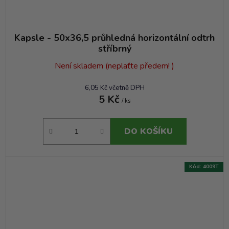
Kapsle - 50x36,5 průhledná horizontální odtrh
stříbrný
Není skladem (neplaťte předem! )
6,05 Kč včetně DPH
5 Kč
/ ks
DO KOŠÍKU
Kód:
4009T