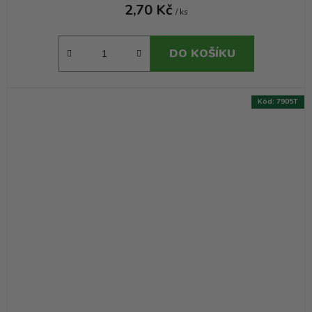
2,70 Kč
/ ks
DO KOŠÍKU
Kód:
7905T