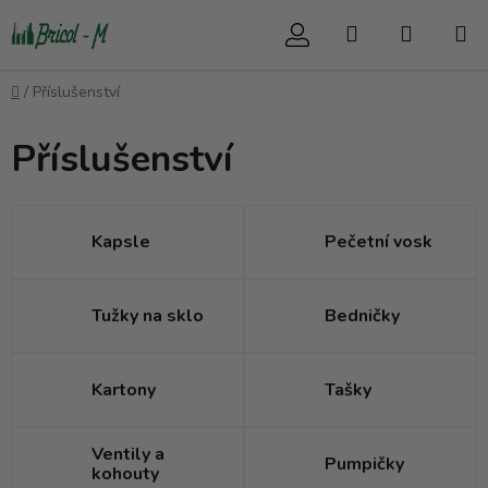
Přejít
Hledat
NÁKUP
na
obsah
KOŠÍK
Domů
/
Příslušenství
Příslušenství
Kapsle
Pečetní vosk
Tužky na sklo
Bedničky
Kartony
Tašky
Ventily a
Pumpičky
kohouty