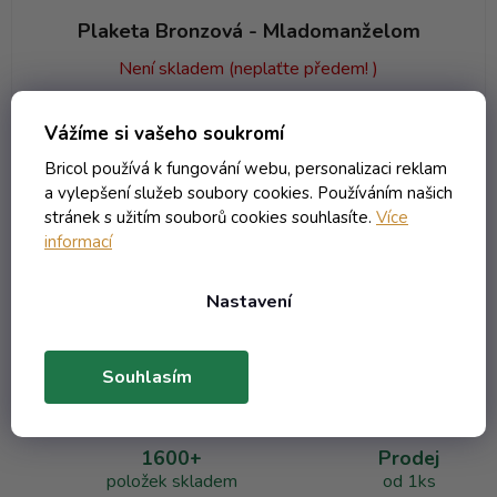
Plaketa Bronzová - Mladomanželom
Není skladem (neplaťte předem! )
85,70 Kč včetně DPH
Vážíme si vašeho soukromí
70,83 Kč
/ ks
Bricol používá k fungování webu, personalizaci reklam
a vylepšení služeb soubory cookies. Používáním našich
DO KOŠÍKU
stránek s užitím souborů cookies souhlasíte.
Více
informací
Nastavení
1
položek celkem
O
v
l
Souhlasím
á
d
a
1600+
Prodej
c
položek skladem
od 1ks
í