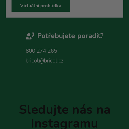
Virtuální prohlídka
Potřebujete poradit?
800 274 265
bricol@bricol.cz
Z
á
p
Sledujte nás na
a
t
Instagramu
í