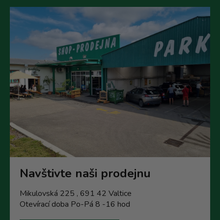
p
i
s
u
Navštivte naši prodejnu
Mikulovská 225 , 691 42 Valtice
Otevírací doba Po-Pá 8 -16 hod