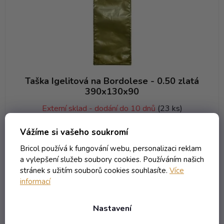
Taška Igelitová na Bordolese - 0.50 zlatá
390x130x90
Externí sklad - dodání do 10 dnů
(23 ks)
16,23 Kč včetně DPH
Vážíme si vašeho soukromí
13,41 Kč
/ ks
Bricol používá k fungování webu, personalizaci reklam
a vylepšení služeb soubory cookies. Používáním našich
stránek s užitím souborů cookies souhlasíte.
Více
DO KOŠÍKU
informací
Nastavení
Kód:
1075T