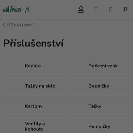
Přejít
Hledat
NÁKUP
na
obsah
KOŠÍK
Domů
/
Příslušenství
Příslušenství
Kapsle
Pečetní vosk
Tužky na sklo
Bedničky
Kartony
Tašky
Ventily a
Pumpičky
kohouty