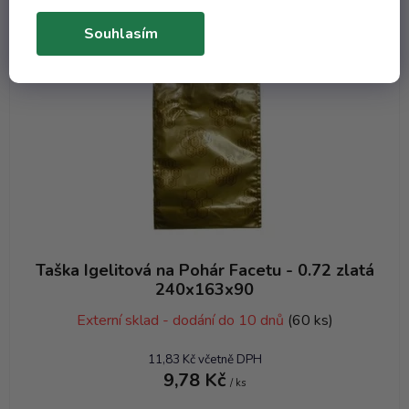
Souhlasím
Taška Igelitová na Pohár Facetu - 0.72 zlatá
240x163x90
Externí sklad - dodání do 10 dnů
(60 ks)
11,83 Kč včetně DPH
9,78 Kč
/ ks