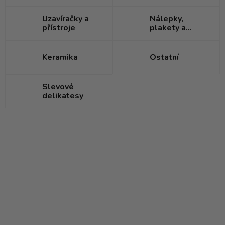
Uzavíračky a
Nálepky,
přístroje
plakety a
visačky
Keramika
Ostatní
Slevové
delikatesy
V
ý
p
i
s
p
r
o