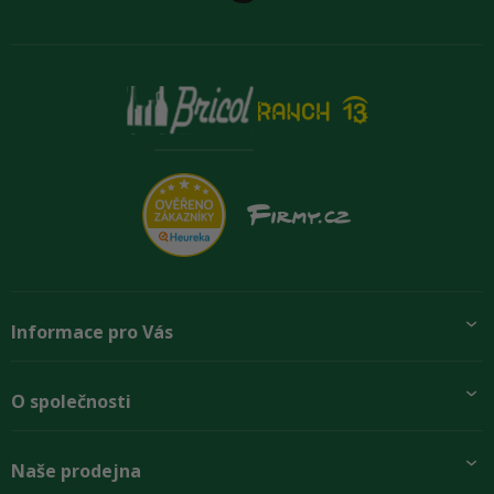
Informace pro Vás
Přidej se k nám
O společnosti
Doprava a platby
Obchodní podmínky
Aktuality
Naše prodejna
Rady zákazníkům
O firmě