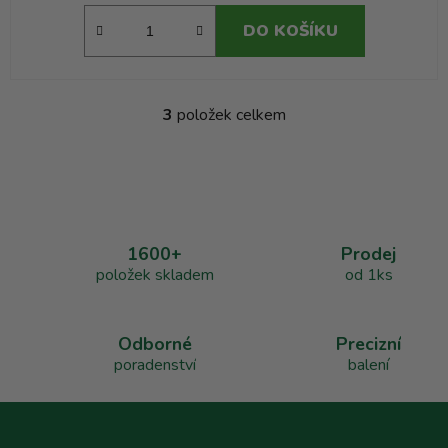
DO KOŠÍKU
3
položek celkem
O
v
l
á
d
a
1600+
Prodej
c
položek skladem
od 1ks
í
p
r
v
Odborné
Precizní
k
poradenství
balení
y
v
ý