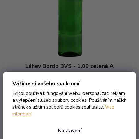
Láhev Bordo BVS - 1.00 zelená A
Není skladem (neplaťte předem! )
Vážíme si vašeho soukromí
22,11 Kč včetně DPH
Bricol používá k fungování webu, personalizaci reklam
18,27 Kč
/ ks
a vylepšení služeb soubory cookies. Používáním našich
stránek s užitím souborů cookies souhlasíte.
Více
informací
DO KOŠÍKU
Nastavení
Kód:
6119T