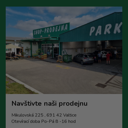
p
i
s
u
Navštivte naši prodejnu
Mikulovská 225 , 691 42 Valtice
Otevírací doba Po-Pá 8 -16 hod