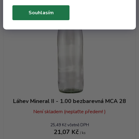
Objem 1000 ml
Souhlasím
Láhev Mineral II - 1.00 bezbarevná MCA 28
Není skladem (neplaťte předem! )
25,49 Kč včetně DPH
21,07 Kč
/ ks