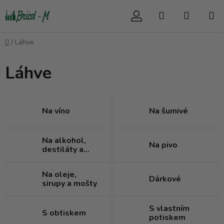
Přejít
Hledat
NÁKUP
na
obsah
KOŠÍK
Domů
/
Láhve
Láhve
Na víno
Na šumivé
Na alkohol,
Na pivo
destiláty a
likéry
Na oleje,
Dárkové
sirupy a mošty
S vlastním
S obtiskem
potiskem