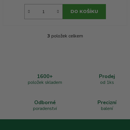
DO KOŠÍKU
3
položek celkem
O
v
l
á
d
a
1600+
Prodej
c
položek skladem
od 1ks
í
p
r
v
Odborné
Precizní
k
poradenství
balení
y
v
ý