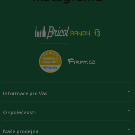
Informace pro Vás
Přidej se k nám
O společnosti
Doprava a platby
Obchodní podmínky
Aktuality
Naše prodejna
Rady zákazníkům
O firmě