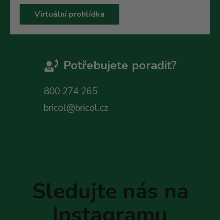
Virtuální prohlídka
Potřebujete poradit?
800 274 265
bricol@bricol.cz
Z
á
p
Sledujte nás na
a
t
Instagramu
í