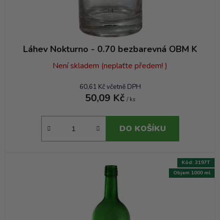
ů
Láhev Nokturno - 0.70 bezbarevná OBM K
Není skladem (neplaťte předem! )
60,61 Kč včetně DPH
50,09 Kč
/ ks
DO KOŠÍKU
Kód:
3197T
Objem 1000 ml