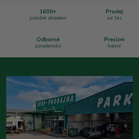
a
1600+
Prodej
c
položek skladem
od 1ks
í
p
r
v
Odborné
Precizní
k
poradenství
balení
y
v
ý
p
i
s
u