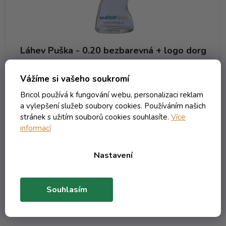
ů
Láhev Puška - 0.20 bezbarevná + logo dorg
Trvale nedostupné (zakázková výroba)
Vážíme si vašeho soukromí
214,57 Kč včetně DPH
Bricol používá k fungování webu, personalizaci reklam
177,33 Kč
/ ks
a vylepšení služeb soubory cookies. Používáním našich
stránek s užitím souborů cookies souhlasíte.
Více
informací
DETAIL
Nastavení
1
položek celkem
O
v
Souhlasím
l
á
d