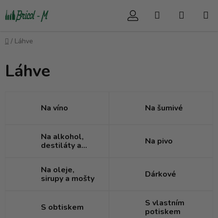
Přejít
Hledat
NÁKUP
na
obsah
KOŠÍK
Domů
/
Láhve
Láhve
Na víno
Na šumivé
Na alkohol,
Na pivo
destiláty a
likéry
Na oleje,
Dárkové
sirupy a mošty
S vlastním
S obtiskem
potiskem