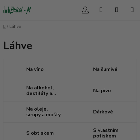
Přejít
Hledat
NÁKUP
na
obsah
KOŠÍK
Domů
/
Láhve
Láhve
Na víno
Na šumivé
Na alkohol,
Na pivo
destiláty a
likéry
Na oleje,
Dárkové
sirupy a mošty
S vlastním
S obtiskem
potiskem