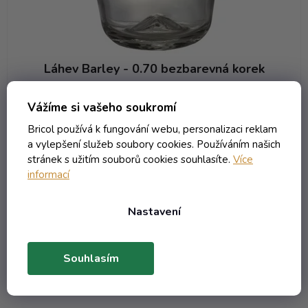
ů
Láhev Barley - 0.70 bezbarevná korek
Není skladem (neplaťte předem! )
Vážíme si vašeho soukromí
57,45 Kč včetně DPH
Bricol používá k fungování webu, personalizaci reklam
47,48 Kč
/ ks
a vylepšení služeb soubory cookies. Používáním našich
stránek s užitím souborů cookies souhlasíte.
Více
informací
DO KOŠÍKU
Nastavení
1
položek celkem
O
v
Souhlasím
l
á
d