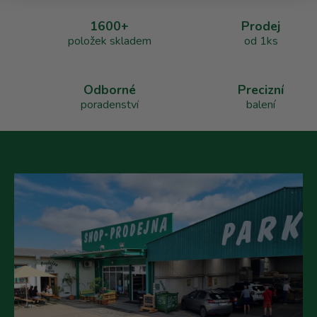
a
1600+
Prodej
c
položek skladem
od 1ks
í
p
r
v
Odborné
Precizní
k
poradenství
balení
y
v
ý
p
i
s
u