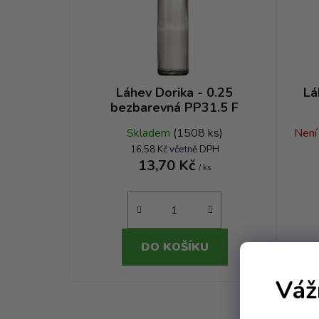
Láhev Dorika - 0.25
Lá
bezbarevná PP31.5 F
Skladem
(1508 ks)
Není
16,58 Kč včetně DPH
13,70 Kč
/ ks
DO KOŠÍKU
Váž