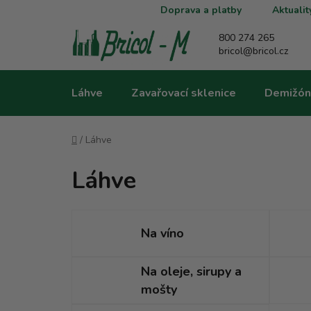
Přejít
Doprava a platby
Aktualit
na
obsah
800 274 265
bricol@bricol.cz
Láhve
Zavařovací sklenice
Demižón
Domů
/
Láhve
Láhve
Na víno
Na oleje, sirupy a
mošty