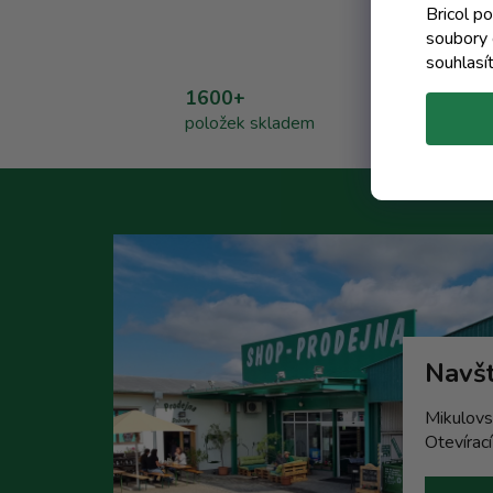
Bricol p
soubory 
souhlasí
1600+
položek skladem
Navšt
Mikulovs
Otevírac