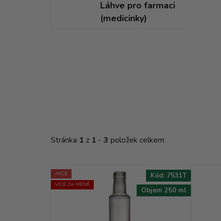
Láhve pro farmaci
(medicinky)
V
ý
p
i
s
p
r
o
Stránka
1
z
1
-
3
položek celkem
d
u
k
AKCE
Kód:
7531T
t
VÍCE ZA MÉNĚ
Objem 250 ml
ů