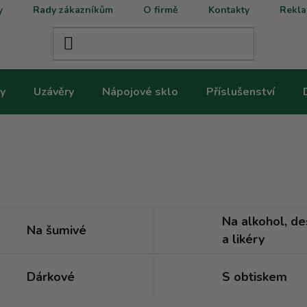
y
Rady zákazníkům
O firmě
Kontakty
Rekla
y
Uzávěry
Nápojové sklo
Příslušenství
Na alkohol, de
Na šumivé
a likéry
Dárkové
S obtiskem