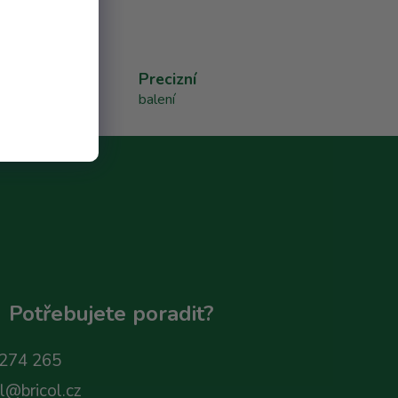
Precizní
balení
Potřebujete poradit?
274 265
ol@bricol.cz