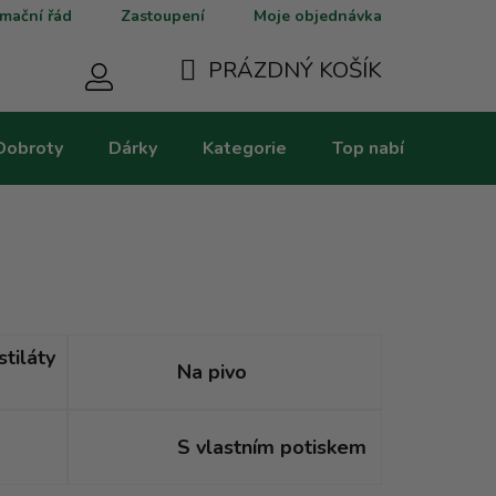
mační řád
Zastoupení
Moje objednávka
PRÁZDNÝ KOŠÍK
NÁKUPNÍ
Dobroty
Dárky
Kategorie
Top nabídky
V
KOŠÍK
stiláty
Na pivo
S vlastním potiskem