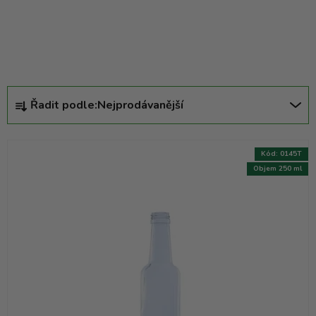
Ř
Řadit podle:
Nejprodávanější
a
z
e
Kód:
0145T
n
Objem 250 ml
í
p
r
o
d
u
k
t