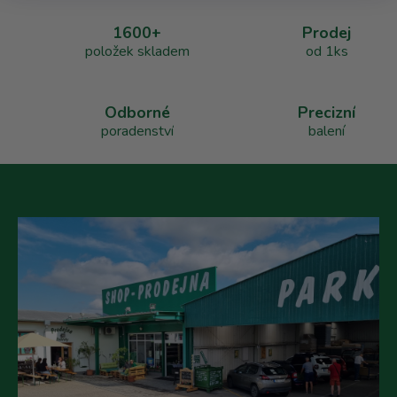
a
1600+
Prodej
c
položek skladem
od 1ks
í
p
r
v
Odborné
Precizní
k
poradenství
balení
y
v
ý
p
i
s
u