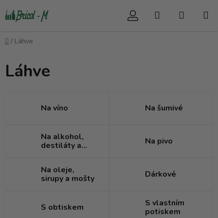
Přejít
Hledat
NÁKUP
na
obsah
KOŠÍK
Domů
/
Láhve
Láhve
Na víno
Na šumivé
Na alkohol,
Na pivo
destiláty a
likéry
Na oleje,
Dárkové
sirupy a mošty
S vlastním
S obtiskem
potiskem