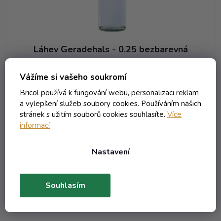
ů
Láhev Geradehals - 0.25 bezbarevná
Externí sklad - dodání do 10 dnů
(1 ks)
Vážíme si vašeho soukromí
16,52 Kč včetně DPH
Bricol používá k fungování webu, personalizaci reklam
13,65 Kč
/ ks
a vylepšení služeb soubory cookies. Používáním našich
stránek s užitím souborů cookies souhlasíte.
Více
informací
DO KOŠÍKU
Nastavení
1
položek celkem
O
v
Souhlasím
l
á
d