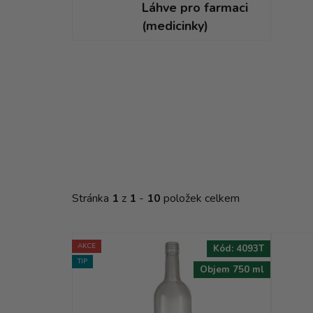
Láhve pro farmaci
(medicinky)
V
ý
p
i
s
p
r
o
Stránka
1
z
1
-
10
položek celkem
d
u
k
AKCE
Kód:
4093T
t
TIP
Objem 750 ml
ů