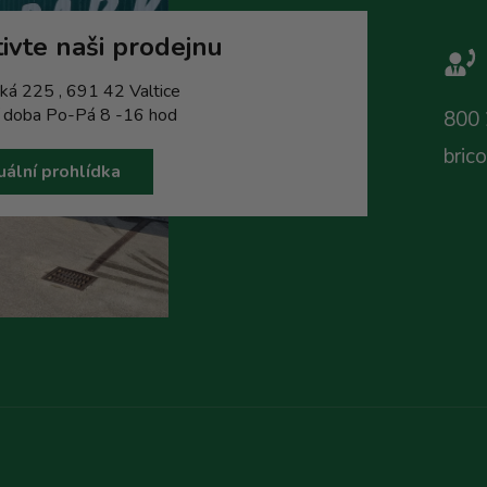
p
i
ivte naši prodejnu
s
u
ká 225 , 691 42 Valtice
í doba Po-Pá 8 -16 hod
800 
bric
uální prohlídka