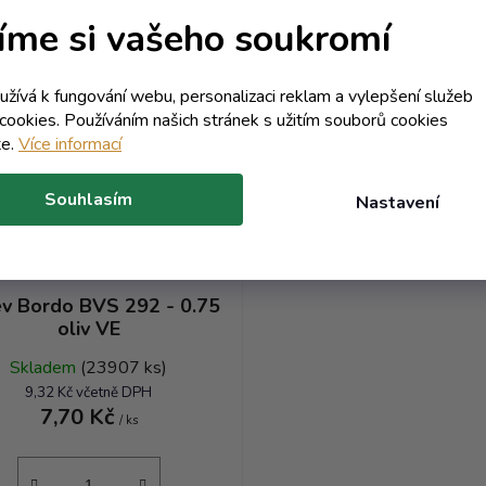
íme si vašeho soukromí
Kód:
4173T
oužívá k fungování webu, personalizaci reklam a vylepšení služeb
Objem 750 ml
cookies. Používáním našich stránek s užitím souborů cookies
te.
Více informací
Souhlasím
Nastavení
v Bordo BVS 292 - 0.75
oliv VE
Skladem
(23907 ks)
9,32 Kč včetně DPH
7,70 Kč
/ ks