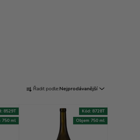
Ř
Řadit podle:
Nejprodávanější
a
z
e
d:
8529T
Kód:
8728T
n
 750 ml
Objem 750 ml
í
p