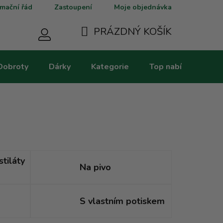
mační řád
Zastoupení
Moje objednávka
PRÁZDNÝ KOŠÍK
NÁKUPNÍ
Dobroty
Dárky
Kategorie
Top nabídky
V
KOŠÍK
stiláty
Na pivo
S vlastním potiskem