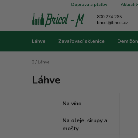
Přejít
Doprava a platby
Aktualit
na
obsah
800 274 265
bricol@bricol.cz
Láhve
Zavařovací sklenice
Demižón
Domů
/
Láhve
Láhve
Na víno
Na oleje, sirupy a
mošty