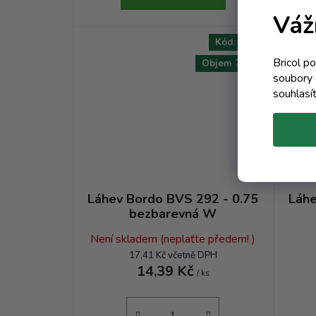
Váž
AKCE
Kód:
3543T
TIP
Bricol p
Objem 750 ml
soubory 
souhlasí
Láhev Bordo BVS 292 - 0.75
Láhe
bezbarevná W
Není skladem (neplaťte předem! )
17,41 Kč včetně DPH
14,39 Kč
/ ks