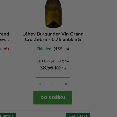
r
o
d
u
k
t
rand
Láhev Burgunder Vin Grand
revná
Cru Zebra - 0.75 antik SG
ů
em! )
Skladem
(469 ks)
46,66 Kč včetně DPH
38,56 Kč
/ ks
DO KOŠÍKU
d:
4090T
Kód:
1447T