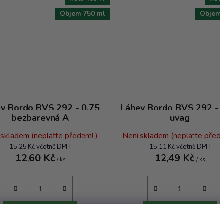
Objem 750 ml
Objem
v Bordo BVS 292 - 0.75
Láhev Bordo BVS 292 -
bezbarevná A
uvag
 skladem (neplaťte předem! )
Není skladem (neplaťte před
15,25 Kč včetně DPH
15,11 Kč včetně DPH
12,60 Kč
12,49 Kč
/ ks
/ ks
DO KOŠÍKU
DO KOŠÍKU