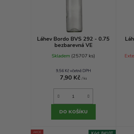
Láhev Bordo BVS 292 - 0.75
Láh
bezbarevná VE
Skladem
(25707 ks)
Exte
9,56 Kč včetně DPH
7,90 Kč
/ ks
DO KOŠÍKU
AKCE
Kód:
8410T