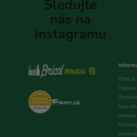
Sledujte
a
t
nás na
í
Instagramu
Inform
Přidej se
Doprava 
Obchodn
Rady zák
Paletové
Podmínky
Reklamač