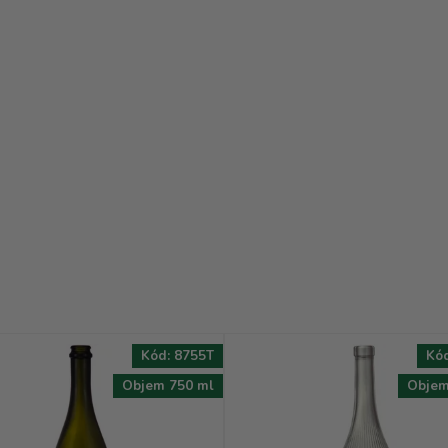
Kód:
8755T
Kó
Objem 750 ml
Objem