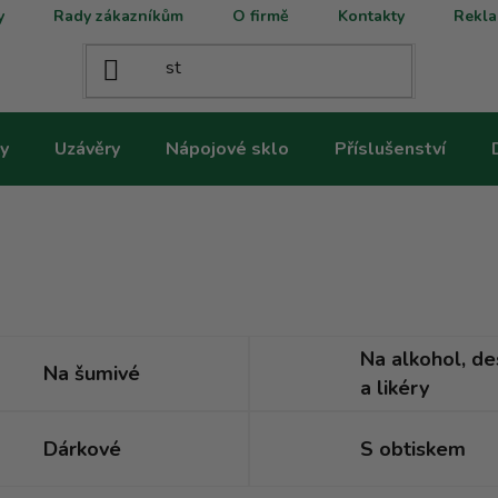
y
Rady zákazníkům
O firmě
Kontakty
Rekla
y
Uzávěry
Nápojové sklo
Příslušenství
Na alkohol, de
Na šumivé
a likéry
Dárkové
S obtiskem