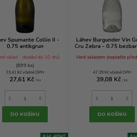
ev Spumante Collio II -
Láhev Burgunder Vin G
0.75 antikgrun
Cru Zebra - 0.75 bezba
SG
rní sklad - dodání do 10 dnů
Není skladem (neplaťte před
(899 ks)
33,41 Kč včetně DPH
47,29 Kč včetně DPH
27,61 Kč
39,08 Kč
/ ks
/ ks
DO KOŠÍKU
DO KOŠÍKU
Kód:
4094T
Kó