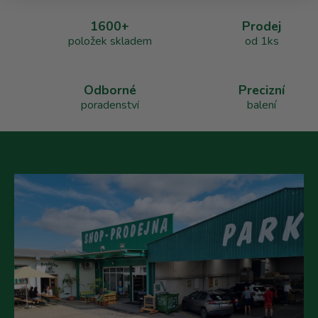
a
1600+
Prodej
c
položek skladem
od 1ks
í
p
r
v
Odborné
Precizní
k
poradenství
balení
y
v
ý
p
i
s
u