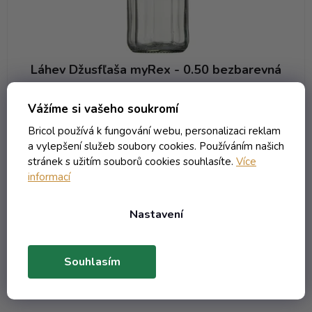
ů
Láhev Džusfľaša myRex - 0.50 bezbarevná
Skladem
(1227 ks)
Vážíme si vašeho soukromí
41,59 Kč včetně DPH
Bricol používá k fungování webu, personalizaci reklam
34,37 Kč
/ ks
a vylepšení služeb soubory cookies. Používáním našich
stránek s užitím souborů cookies souhlasíte.
Více
informací
DO KOŠÍKU
Nastavení
1
položek celkem
O
v
Souhlasím
l
á
d