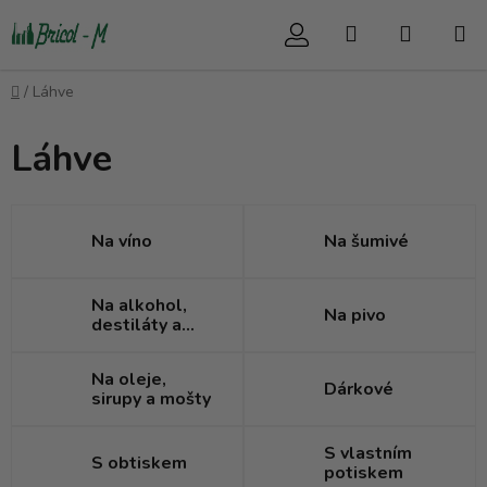
Přejít
Hledat
NÁKUP
na
obsah
KOŠÍK
Domů
/
Láhve
Láhve
Na víno
Na šumivé
Na alkohol,
Na pivo
destiláty a
likéry
Na oleje,
Dárkové
sirupy a mošty
S vlastním
S obtiskem
potiskem