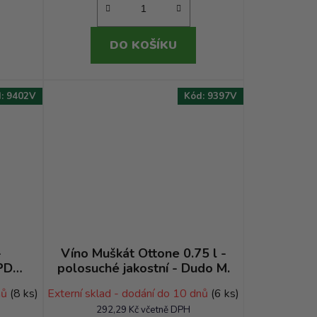
DO KOŠÍKU
d:
9402V
Kód:
9397V
-
Víno Muškát Ottone 0.75 l -
 PD
polosuché jakostní - Dudo M.
nů
(8 ks)
Externí sklad - dodání do 10 dnů
(6 ks)
292,29 Kč včetně DPH