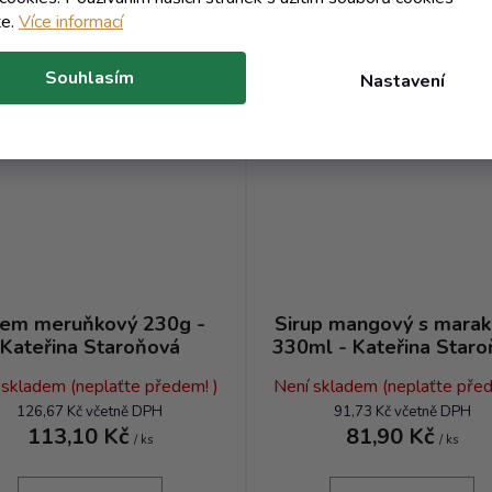
DO KOŠÍKU
DO KOŠÍKU
te.
Více informací
Souhlasím
Nastavení
Kód:
9436V
Kó
em meruňkový 230g -
Sirup mangový s marak
Kateřina Staroňová
330ml - Kateřina Star
 skladem (neplaťte předem! )
Není skladem (neplaťte před
126,67 Kč včetně DPH
91,73 Kč včetně DPH
113,10 Kč
81,90 Kč
/ ks
/ ks