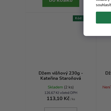
DO KOŠÍKU
souhlasí
Kód:
9437V
Džem višňový 230g -
Dž
Kateřina Staroňová
Skladem
(2 ks)
Není
126,67 Kč včetně DPH
113,10 Kč
/ ks