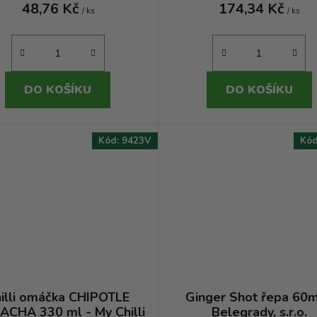
48,76 Kč
174,34 Kč
/ ks
/ ks
DO KOŠÍKU
DO KOŠÍKU
Kód:
9423V
Kó
illi omáčka CHIPOTLE
Ginger Shot řepa 60m
ACHA 330 ml - My Chilli
Belegrady, s.r.o.