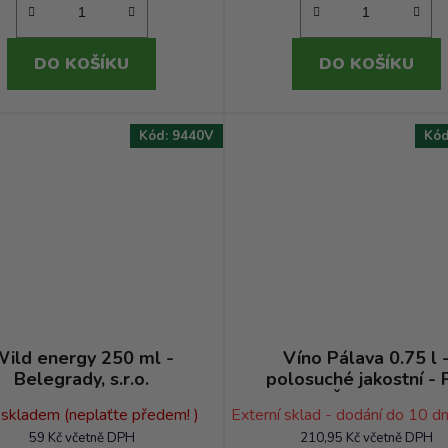
DO KOŠÍKU
DO KOŠÍKU
Kód:
9440V
Kó
ild energy 250 ml -
Víno Pálava 0.75 l 
Belegrady, s.r.o.
polosuché jakostní -
Čachtice
 skladem (neplaťte předem! )
Externí sklad - dodání do 10 d
59 Kč včetně DPH
210,95 Kč včetně DPH