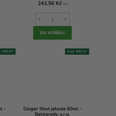
241,56 Kč
/ ks
DO KOŠÍKU
d:
9422V
Kód:
9421V
l -
Ginger Shot jahoda 60ml -
Belegrady, s.r.o.