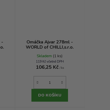
 -
Omáčka Ajvar 278ml -
o.
WORLD of CHILLI,s.r.o.
Skladem
(1 ks)
119 Kč včetně DPH
106,25 Kč
/ ks
DO KOŠÍKU