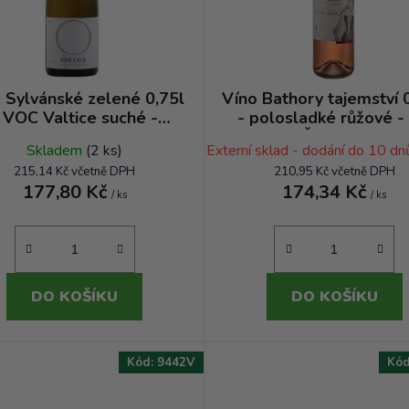
 Sylvánské zelené 0,75l
Víno Bathory tajemství 0
 VOC Valtice suché -
- polosladké růžové -
Obelisk
Čachtice
Skladem
(2 ks)
Externí sklad - dodání do 10 d
215,14 Kč včetně DPH
210,95 Kč včetně DPH
177,80 Kč
174,34 Kč
/ ks
/ ks
DO KOŠÍKU
DO KOŠÍKU
Kód:
9442V
Kó