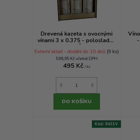
Drevená kazeta s ovocnými
Víno
vínami 3 x 0.375 - polosladké
-
ovocné - Mgr. Čangel Peter
Externí sklad - dodání do 10 dnů
(9 ks)
598,95 Kč včetně DPH
495 Kč
/ ks
DO KOŠÍKU
Kód:
9431V