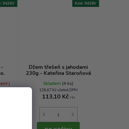
d:
9426V
Kód:
9438V
 -
Džem třešeň s jahodami
o.
230g - Kateřina Staroňová
em! )
Skladem
(4 ks)
126,67 Kč včetně DPH
113,10 Kč
/ ks