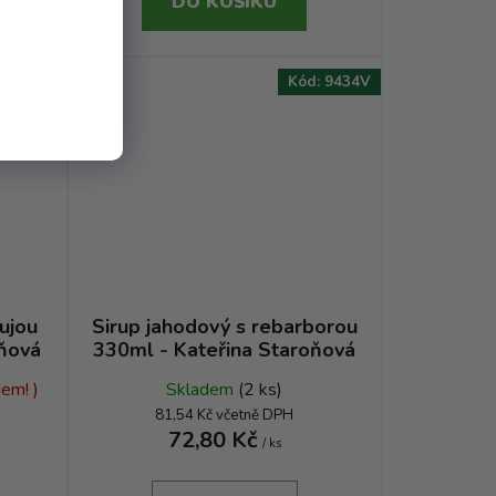
DO KOŠÍKU
d:
9435V
Kód:
9434V
ujou
Sirup jahodový s rebarborou
oňová
330ml - Kateřina Staroňová
em! )
Skladem
(2 ks)
81,54 Kč včetně DPH
72,80 Kč
/ ks