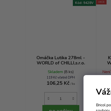
AKCE
Kód:
9428V
Omáčka Lutika 278ml -
K
WORLD of CHILLI,s.r.o.
W
Skladem
(8 ks)
Není
119 Kč včetně DPH
106,25 Kč
/ ks
Váž
Bricol p
soubory 