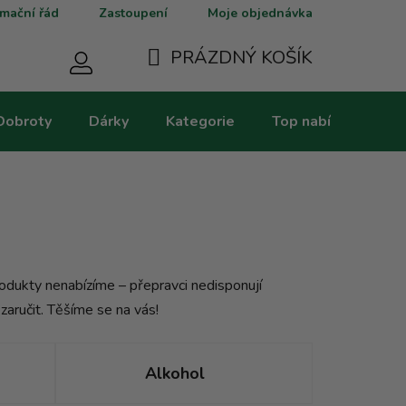
mační řád
Zastoupení
Moje objednávka
PRÁZDNÝ KOŠÍK
NÁKUPNÍ
Dobroty
Dárky
Kategorie
Top nabídky
V
KOŠÍK
rodukty nenabízíme – přepravci nedisponují
zaručit. Těšíme se na vás!
Alkohol