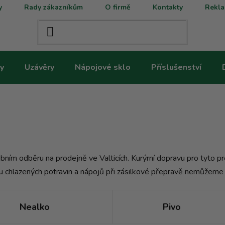
y
Rady zákazníkům
O firmě
Kontakty
Rekla
y
Uzávěry
Nápojové sklo
Příslušenství
ním odběru na prodejně ve Valticích. Kurýrní dopravu pro tyto p
itu chlazených potravin a nápojů při zásilkové přepravě nemůžeme 
Nealko
Pivo