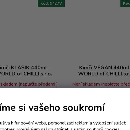
Kód:
9427V
Kó
imči KLASIK 440ml -
Kimči VEGAN 440ml
ORLD of CHILLI,s.r.o.
WORLD of CHILLI,s.r.
 skladem (neplaťte předem! )
Není skladem (neplaťte před
118,26 Kč včetně DPH
155 Kč včetně DPH
105,59 Kč
138,39 Kč
/ ks
/ ks
íme si vašeho soukromí
oužívá k fungování webu, personalizaci reklam a vylepšení služeb
cookies. Používáním našich stránek s užitím souborů cookies