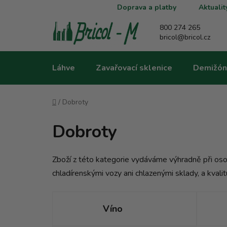
Přejít
Doprava a platby
Aktualit
na
obsah
800 274 265
bricol@bricol.cz
Láhve
Zavařovací sklenice
Demižón
Domů
/
Dobroty
Dobroty
Zboží z této kategorie vydáváme výhradně při osob
chladírenskými vozy ani chlazenými sklady, a kval
Víno