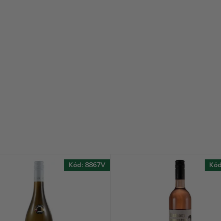
Kód:
8867V
Kó