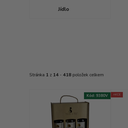
Jídlo
V
ý
p
i
s
p
r
Stránka
1
z
14
-
418
položek celkem
o
d
u
AKCE
Kód:
9380V
k
t
ů