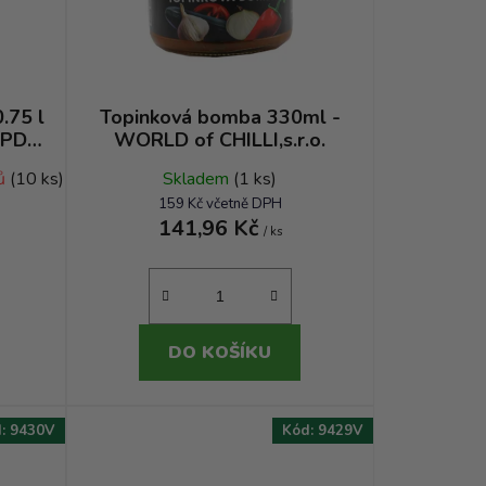
o
d
u
k
t
.75 l
Topinková bomba 330ml -
 PD
WORLD of CHILLI,s.r.o.
ů
nů
(10 ks)
Skladem
(1 ks)
159 Kč včetně DPH
141,96 Kč
/ ks
DO KOŠÍKU
d:
9430V
Kód:
9429V