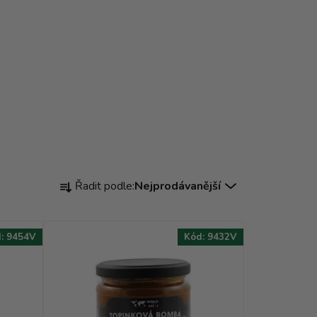
Ř
Řadit podle:
Nejprodávanější
a
z
e
d:
9454V
Kód:
9432V
n
í
p
r