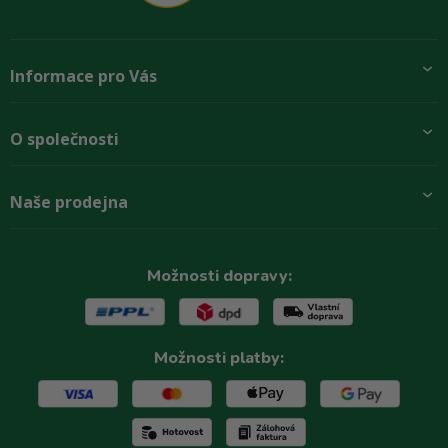
Informace pro Vás
Přidej se k nám
O společnosti
Doprava a platby
Obchodní podmínky
Aktuality
Naše prodejna
Rady zákazníkům
O firmě
Paletové odběry se slevou
Zastoupení značek
Podmínky ochrany osobních údajů
Kontakty
Možnosti dopravy:
Reklamační řád
Možnosti platby: