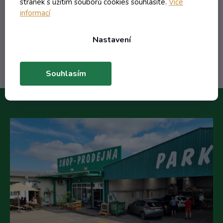
stránek s užitím souborů cookies souhlasíte.
Více
120,00 Kč
/ ks
informací
Do košíku
Nastavení
Souhlasím