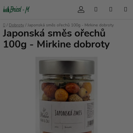
Přejít
Hledat
NÁKUP
na
obsah
KOŠÍK
Domů
/
Dobroty
/
Japonská směs ořechů 100g - Mirkine dobroty
Japonská směs ořechů
100g - Mirkine dobroty