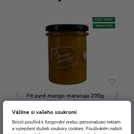
:
9415V
Kód:
9413V
m 0 ml
Objem 0 ml
Fit pyré mango maracuja 200g -
Mirkine dobroty
Vážíme si vašeho soukromí
Externí sklad - dodání do 10 dnů
Bricol používá k fungování webu, personalizaci reklam
a vylepšení služeb soubory cookies. Používáním našich
145,20 Kč včetně DPH