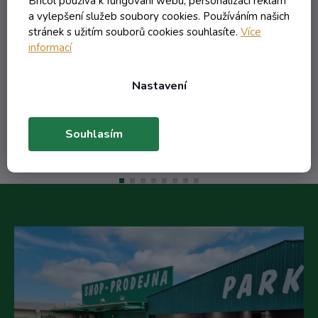
Bricol používá k fungování webu, personalizaci reklam
a vylepšení služeb soubory cookies. Používáním našich
stránek s užitím souborů cookies souhlasíte.
Více
informací
23,14 Kč včetně DPH
19,12 Kč
/ ks
Nastavení
Do košíku
Souhlasím