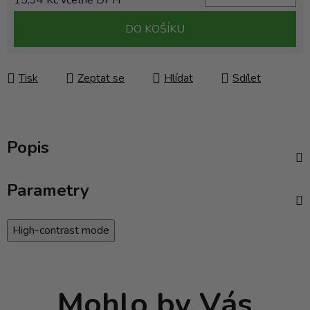
15,94 Kč včetně DPH
Měrná cena:
DO KOŠÍKU
Tisk
Zeptat se
Hlídat
Sdílet
Popis
Parametry
High-contrast mode
Mohlo by Vás