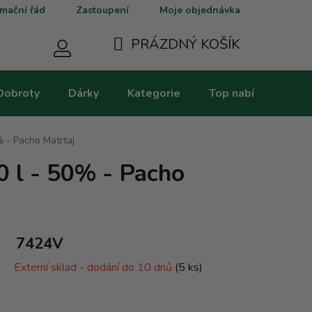
mační řád
Zastoupení
Moje objednávka
PRÁZDNÝ KOŠÍK
NÁKUPNÍ
Dobroty
Dárky
Kategorie
Top nabídky
V
KOŠÍK
% - Pacho Matrtaj
0 l - 50% - Pacho
7424V
Externí sklad - dodání do 10 dnů
(5 ks)