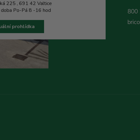
ká 225 , 691 42 Valtice
í doba Po-Pá 8 -16 hod
800 
bric
uální prohlídka