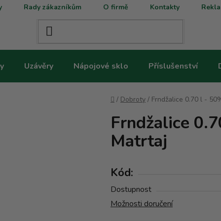
y
Rady zákazníkům
O firmě
Kontakty
Rekla
y
Uzávěry
Nápojové sklo
Příslušenství
Domů
/
Dobroty
/
Frndžalice 0.70 l - 50
Frndžalice 0.7
Matrtaj
Kód:
Dostupnost
Možnosti doručení