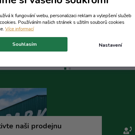
terní sklad - dodání do 10 dnů
Externí sklad - dodání do 10 
454,79 Kč včetně DPH
213,70 Kč včetně DPH
oužívá k fungování webu, personalizaci reklam a vylepšení služeb
375,86 Kč
176,61 Kč
cookies. Používáním našich stránek s užitím souborů cookies
/ ks
/ ks
te.
Více informací
Do košíku
Do koší
Souhlasím
Nastavení
ivte naši prodejnu