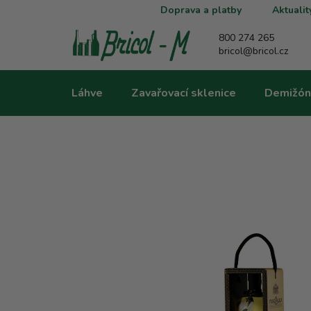
Přejít
Doprava a platby
Aktualit
na
obsah
800 274 265
bricol@bricol.cz
Láhve
Zavařovací sklenice
Demižón