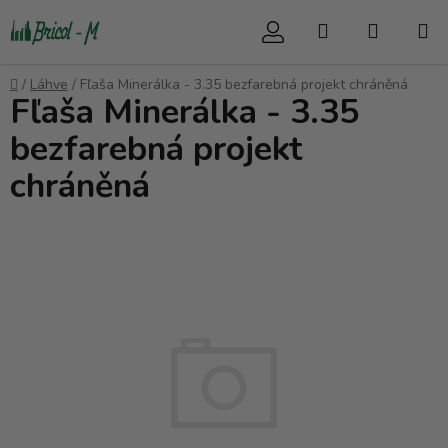
Přejít
Hledat
NÁKUP
na
obsah
KOŠÍK
Domů
/
Láhve
/
Fľaša Minerálka - 3.35 bezfarebná projekt chráněná
Fľaša Minerálka - 3.35
bezfarebná projekt
chráněná