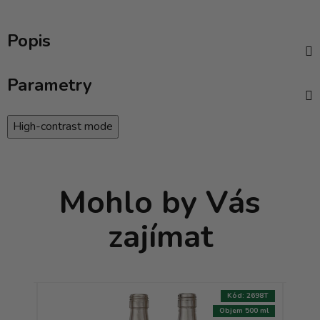
Popis
Parametry
High-contrast mode
Mohlo by Vás
zajímat
:
7823T
Kód:
2698T
500 ml
Objem 500 ml