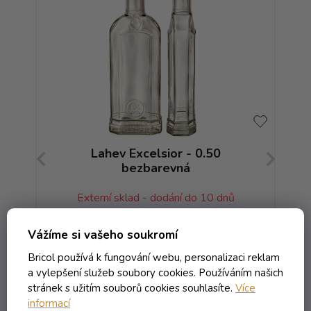
Lahev Excelsior - 0.50
L
bezbarevná
b
Externí sklad - dodání do 10 dnů
Vážíme si vašeho soukromí
37,18 Kč včetně DPH
Bricol používá k fungování webu, personalizaci reklam
30,73 Kč
a vylepšení služeb soubory cookies. Používáním našich
/ ks
stránek s užitím souborů cookies souhlasíte.
Více
informací