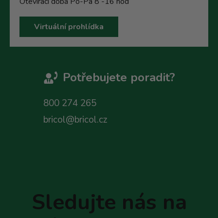
Otevírací doba Po-Pá 8 -16 hod
Virtuální prohlídka
Potřebujete poradit?
800 274 265
bricol@bricol.cz
Z
á
p
Sledujte nás na
a
t