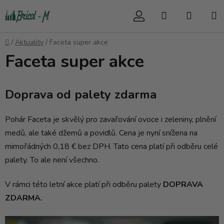
Přejít
Hledat
NÁKUP
na
obsah
KOŠÍK
Domů
/
Aktuality
/
Faceta super akce
Faceta super akce
Doprava od palety zdarma
Pohár Faceta je skvělý pro zavařování ovoce i zeleniny, plnění
medů, ale také džemů a povidlů. Cena je nyní snížena na
mimořádných 0,18 € bez DPH. Tato cena platí při odběru celé
palety. To ale není všechno.
V rámci této letní akce platí při odběru palety
DOPRAVA
ZDARMA.