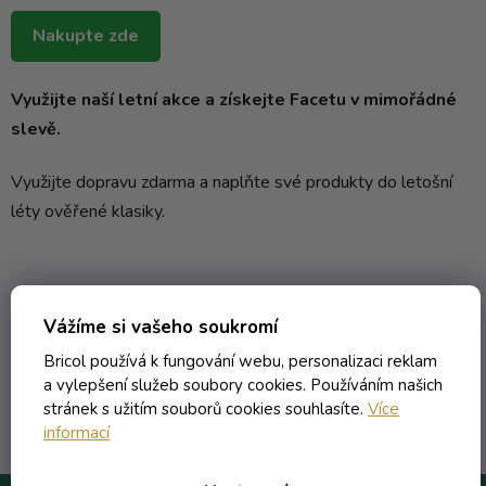
Nakupte zde
Využijte naší letní akce a získejte Facetu v mimořádné
slevě.
Využijte dopravu zdarma a naplňte své produkty do letošní
léty ověřené klasiky.
Vážíme si vašeho soukromí
Bricol používá k fungování webu, personalizaci reklam
PŘEDCHOZÍ ČLÁNEK
DALŠÍ ČLÁNEK
a vylepšení služeb soubory cookies. Používáním našich
stránek s užitím souborů cookies souhlasíte.
Více
informací