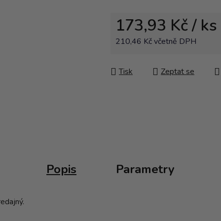
173,93 Kč
/ ks
210,46 Kč včetně DPH
Měrná cena:
Tisk
Zeptat se
Popis
Parametry
redajný.