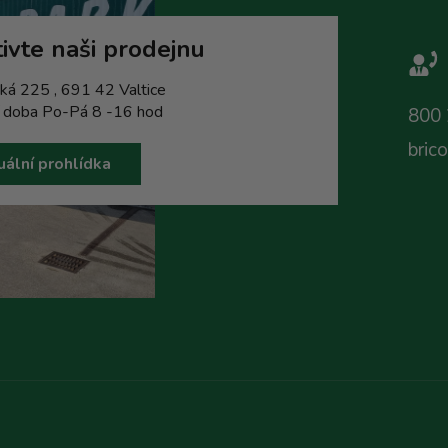
ivte naši prodejnu
ká 225 , 691 42 Valtice
í doba Po-Pá 8 -16 hod
800 
bric
uální prohlídka