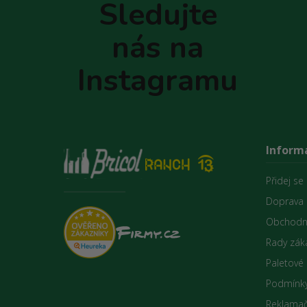
Sledujte
a
t
nás na
í
Instagramu
Inform
Přidej se
Doprava 
Obchodn
Rady zák
Paletové
Podmínky
Reklamač