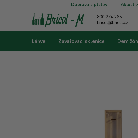
Přejít
Doprava a platby
Aktualit
na
obsah
800 274 265
bricol@bricol.cz
Láhve
Zavařovací sklenice
Demižón