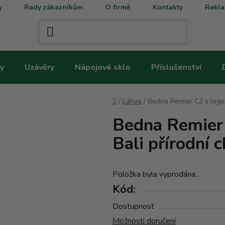
y
Rady zákazníkům
O firmě
Kontakty
Rekla
y
Uzávěry
Nápojové sklo
Příslušenství
Domů
/
Láhve
/
Bedna Remier CZ s logem
Bedna Remier 
Bali přírodní 
Položka byla vyprodána…
Kód:
Dostupnost
Možnosti doručení