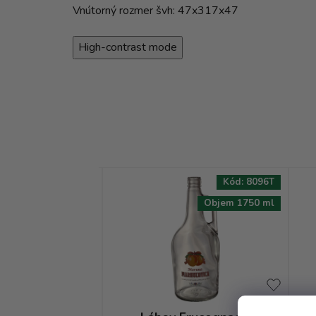
Vnútorný rozmer švh: 47x317x47
High-contrast mode
Kód:
7823T
Kód:
8096T
Objem 500 ml
Objem 1750 ml