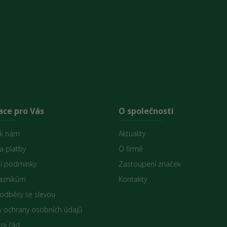
ace pro Vás
O společnosti
 k nám
Aktuality
a platby
O firmě
í podmínky
Zastoupení značek
azníkům
Kontakty
 odběry se slevou
 ochrany osobních údajů
ní řád