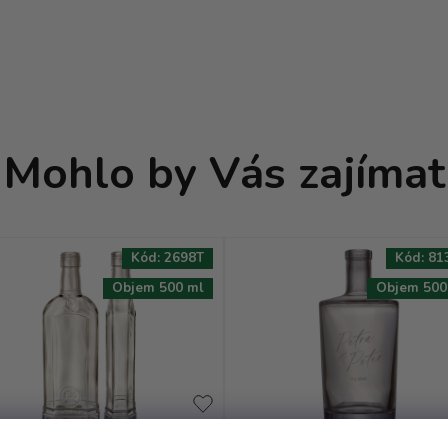
Mohlo by Vás zajímat
Kód:
2698T
Kód:
81
Objem 500 ml
Objem 500