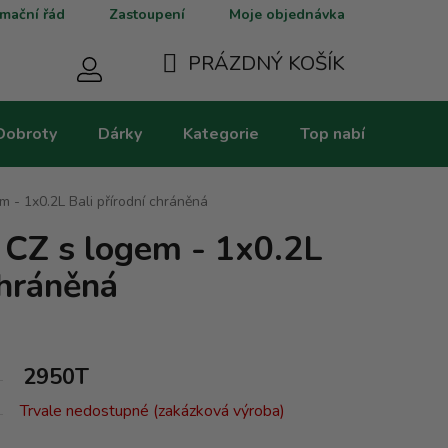
mační řád
Zastoupení
Moje objednávka
PRÁZDNÝ KOŠÍK
NÁKUPNÍ
Dobroty
Dárky
Kategorie
Top nabídky
V
KOŠÍK
 - 1x0.2L Bali přírodní chráněná
CZ s logem - 1x0.2L
chráněná
2950T
Trvale nedostupné (zakázková výroba)