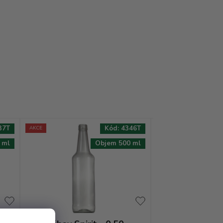
37T
Kód:
4346T
AKCE
AKCE
 ml
Objem 500 ml